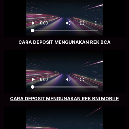
CARA DEPOSIT MENGUNAKAN REK BCA
CARA DEPOSIT MENGUNAKAN REK BNI MOBILE