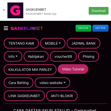
×
GASKUENBET
Download
GASKUENBET Mobile App
MASUK
DAFTAR
TENTANG KAMI
MOBILE
JADWAL BANK
Info
Kebijakan
voucher88
Phising
Video Tutorial
KALKULATOR MIX PARLEY
Cara Betting
video-website
LINK GASKEUNBET
ANTI-BLOKIR
CARA DAFTAR AKUN ATAU ID - Gaskeunbet