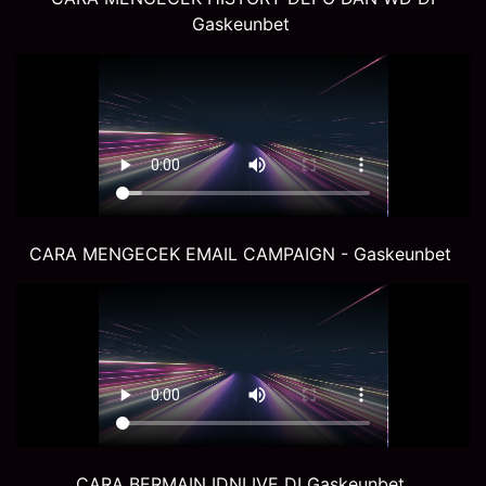
Gaskeunbet
CARA MENGECEK EMAIL CAMPAIGN - Gaskeunbet
CARA BERMAIN IDNLIVE DI Gaskeunbet