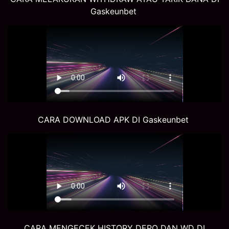
Gaskeunbet
CARA DOWNLOAD APK DI Gaskeunbet
CARA MENGECEK HISTORY DEPO DAN WD DI