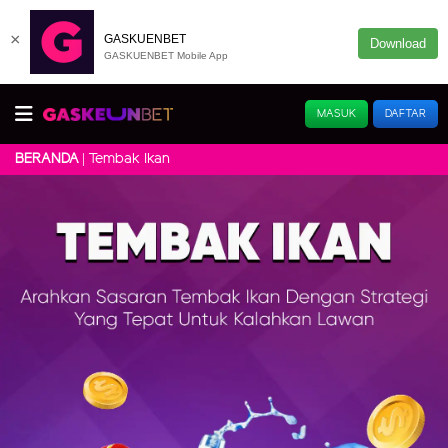
×
GASKUENBET
Download
GASKUENBET Mobile App
MASUK
DAFTAR
Tembak Ikan
BERANDA